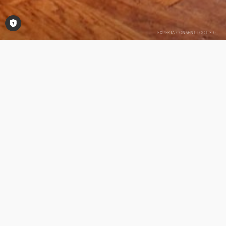
Consent-Tool öffnen
FEIERN BEI HOYER
Festsaal
Unser klimatisierter Festsaal ist bestens für Ihre
Feierlichkeiten ausgestattet. Speisen und Getränke
werden auf Ihre Wünsche und Bedürfnisse hin
ausgewählt und Ihren Gästen im stilvollen Ambiete
serviert. Ein großer Thekenbereich sorgt für
ausreichend Platz und zügige Bewirtung.
Unser Räumlichkeiten sind für Feiern mit bis zu
240 Gäste bestens ausgelegt. Für kleinere Feste